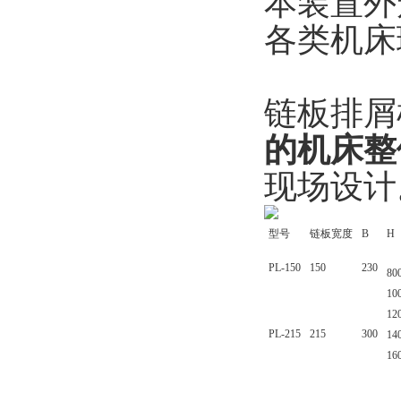
本装置外
各类机床
链板排屑
的机床整
现场设
型号
链板宽度
B
H
PL-150
150
230
80
10
12
PL-215
215
300
14
16