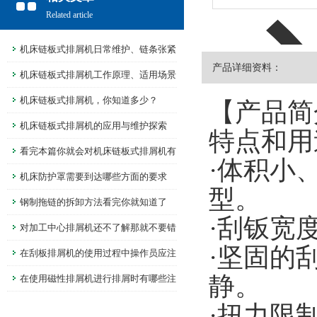
Related article
机床链板式排屑机日常维护、链条张紧
产品详细资料：
保养规范
机床链板式排屑机工作原理、适用场景
解析
机床链板式排屑机，你知道多少？
【产品简
机床链板式排屑机的应用与维护探索
特点和用
看完本篇你就会对机床链板式排屑机有
·体积小
更多了解
机床防护罩需要到达哪些方面的要求
型。
钢制拖链的拆卸方法看完你就知道了
·刮钣宽
对加工中心排屑机还不了解那就不要错
·坚固的
过本篇了
在刮板排屑机的使用过程中操作员应注
静。
意这些问题
在使用磁性排屑机进行排屑时有哪些注
意事项呢
·扭力限