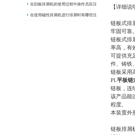
过本篇了
在刮板排屑机的使用过程中操作员应注
【详细说
意这些问题
在使用磁性排屑机进行排屑时有哪些注
链板式排屑
意事项呢
牢固可靠
链板式排
率高，有
可提供充
件、铸铁
链板采用
PL
平板链
链板，连
该产品能
程度。
本装置外
链板排屑