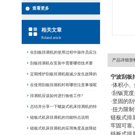
查看更多
相关文章
Related article
在刮板排屑机的使用过程中操作员应注
产品详细资
意这些问题
刮板排屑机在安装中需要哪些技术要
求?
定期维护刮板排屑机能减少发生故障的
宁波刮板
·体积小
频率
在使用刮板排屑机时有哪些注意事项呢
·刮钣宽
排屑机应该如何进行验收工作?
·坚固的
总结并分享一下螺旋式机床排屑机的特
·扭力限
链板式排屑
点有哪些
链板式机床排屑机的功能特点说明
牢固可靠
链板式机床排屑机的应用角度及故障处
链板式排