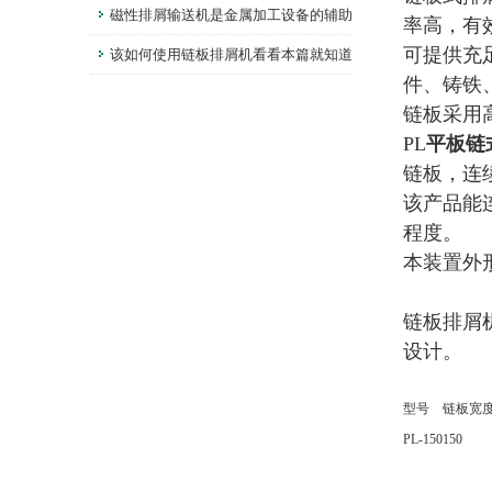
理
磁性排屑输送机是金属加工设备的辅助
率高，有
可提供充
设备
该如何使用链板排屑机看看本篇就知道
件、铸铁
了
链板采用
PL
平板链
链板，连
该产品能
程度。
本装置外
链板排屑
设计。
型号
链板宽
PL-150
150