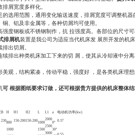
效排屑宽度多样化。
足的选用范围，通用变化输送速度，排屑宽度可调整机器
、铜、铝及非金属等，各种切屑均可使用。
高强度钢板或不锈钢制作，抗 拉强度高。各部位的尺寸
式排屑机
装置是我公司为适应当代机床发 展所开发的机
续排出切屑。
连续排出种类机床加工下来的切 屑，使其从冷却液中分
形美观，结构紧凑，传动平稳，强度好 ，是各类机床理想
机
可 根据图纸要求订做，还可根据贵方提供的机床整体
度
B
H
H1
H2
L
L1
a
电动机功率(kw)
2000
230
150-200
150-200
0.37
800
1000
0°
2500
1000
1500
30°
3000
0.55