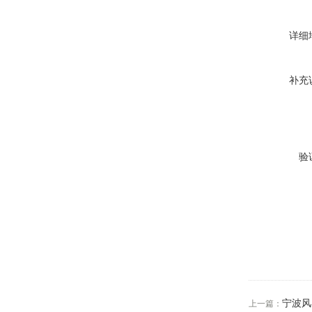
详细
补充
验
宁波风
上一篇：