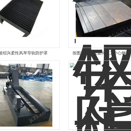
波绍兴柔性风琴导轨防护罩
按图定制宁波嘉兴加工中心钢板