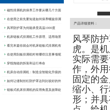
磁性排屑机的保养工作要从哪几个方面
进行呢
在使用之前先要知道如何保养螺旋排屑
产品详细资料：
机
风琴防护罩为何能承受高温1000度
风琴防护
机床链板式排屑机工作原理、适用场景
解析
看完本篇你就会对机床链板式排屑机有
虎。是机
更多了解
在使用刮板排屑机时有哪些注意事项呢
实际需要
穿线拖链的拆装和运行寿命
作，外用
机床自动排屑机：制造业智能化升级的
固定的金
重要一环
如何让缝制丝杠防护罩达到比较好的外
缩小、行
形稳定性？
链板式机床排屑机的应用角度及故障处
形；并具
理
点，给机