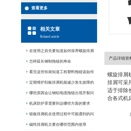
查看更多
相关文章
Related article
在使用之前先要知道如何保养螺旋排屑
产品详细资
机
怎样延长钢制拖链的寿命
看完这些你就知道工程塑料拖链该如何
螺旋排屑
排屑可采
选用及安装了
定期维护刮板排屑机能减少发生故障的
适于排除
频率
哪些原因会让钢铝电缆拖链出现开裂问
合各式机
题?
机床防护罩需要到达哪些方面的要求
链板排屑机在使用过程中可能遇到的问
题分享
磁性排屑机主要在哪些范围内使用