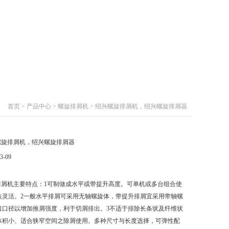
首页
>
产品中心
>
螺旋排屑机
> 绍兴螺旋排屑机，绍兴螺旋排屑器
螺旋排屑机，绍兴螺旋排屑器
3-09
排屑机主要特点：1可制做成水平或带提升高度。可单机或多台组合使
装灵活。2一般水平排屑可采用无轴螺旋体，带提升排屑宜采用带轴螺
口口径以增加推屑强度，利于切屑排出。3不适于排除长条状及纤维状
体积小、适合狭窄空间之除屑使用。多种尺寸与长度选择，可弹性配