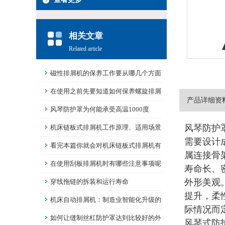
相关文章
Related article
磁性排屑机的保养工作要从哪几个方面
进行呢
在使用之前先要知道如何保养螺旋排屑
产品详细资
机
风琴防护罩为何能承受高温1000度
风琴防护
机床链板式排屑机工作原理、适用场景
需要设计
解析
看完本篇你就会对机床链板式排屑机有
属连接骨
更多了解
在使用刮板排屑机时有哪些注意事项呢
寿命长、
外形美观
穿线拖链的拆装和运行寿命
提升，柔
机床自动排屑机：制造业智能化升级的
际情况而
重要一环
如何让缝制丝杠防护罩达到比较好的外
风琴式防