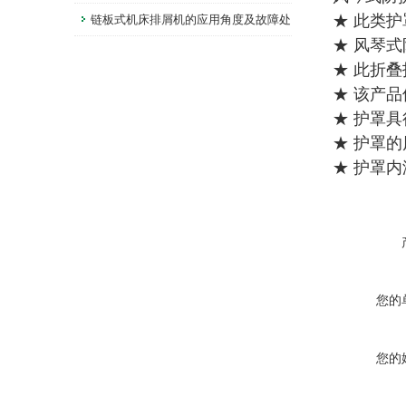
★ 此类
形稳定性？
链板式机床排屑机的应用角度及故障处
★ 风琴式
理
★ 此折
★ 该产
★ 护罩
★ 护罩的
★ 护罩
您的
您的