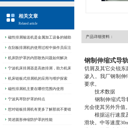
相关文章
Related article
产品详细资料：
磁性排屑输送机是金属加工设备的辅助
设备
在刮板排屑机的使用过程中操作员应注
意这些问题
机床防护罩的内部散热问题如何解决
钢制伸缩式导
切屑及其它尖锐东
宁波机床排屑器是高效排屑，助力机床
渗入。我厂钢制伸
智能化发展
机床链板式排屑机的应用与维护探索
要求。
磁性排屑机主要在哪些范围内使用
技术数据
钢制伸缩式导轨防
宁波风琴防护罩的特点
光会使其另外升值
想对链板排屑机有更多了解那就不要错
根据运行速度及导
过本篇
简述圆形伸缩防护罩的性能
滑块。中等速度30