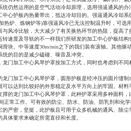
仍然运用的是空气活动冷却原理，选用强逼通风的办法
工中心护板内热量带出，抵达冷却目的。强逼通风冷却系
(如加热炉、炼钢炉等)靠强逼风冷已无法控制温升时，可
而与风冷比较，大大减少了有关换热环节的热阻，提高了
速度及导轨的不一样我们所研发的加工中心护板结构也不一
铜滑块。中等速度30m/min之下的我们装有滚轴。其他
系统的目的是减少磕碰、噪音及冲突。
门加工中心风琴护罩按加工方式，同时也考虑到不同材
门加工中心风琴护罩，圆形护板是经冲压的圆片缝制成
就可以达到比较好的外形稳定及水平方向上的牢固。材料
的龙门加工中心风琴护罩，此种护罩采用多种面料，内有
℃之间正常工作。可有效的防尘、防水、防油、防乳剂和化
它的严密，坚挺，此护板且可用于众多机械的通风、除尘
的具体要求来确定所需直径和长度。