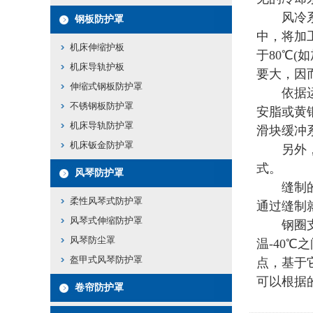
风冷系统
钢板防护罩
中，将加
机床伸缩护板
于80℃
机床导轨护板
要大，因
伸缩式钢板防护罩
依据运转
不锈钢板防护罩
安脂或黄
机床导轨防护罩
滑块缓冲
机床钣金防护罩
另外，龙
式。
风琴防护罩
缝制的龙
柔性风琴式防护罩
通过缝制
风琴式伸缩防护罩
钢圈支撑
风琴防尘罩
温-40
盔甲式风琴防护罩
点，基于
可以根据
卷帘防护罩